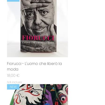
Fiorucci - L'uomo che liberò la
moda
Prezzo
18,00 €
IVA inclusa
NEW