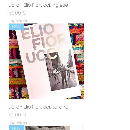
Libro - Elio Fiorucci, Inglese
Prezzo
50,00 €
IVA inclusa
NEW
Libro - Elio Fiorucci, Italiano
Prezzo
50,00 €
IVA inclusa
NEW