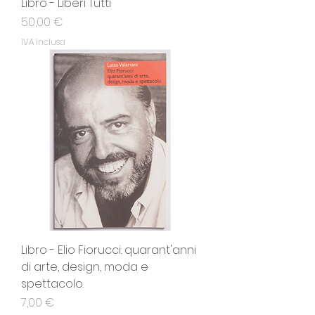
Libro - Liberi Tutti
Prezzo
50,00 €
IVA inclusa
Libro - Elio Fiorucci: quarant'anni
di arte, design, moda e
spettacolo.
Prezzo
7,00 €