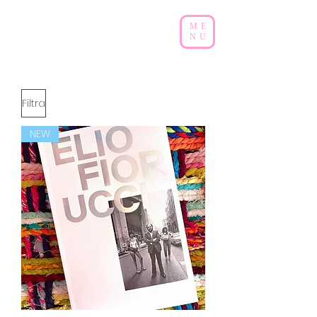
ME
NU
Filtra
NEW