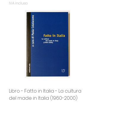
IVA inclusa
Libro - Fatto in Italia - La cultura
del made in Italia (1960-2000)
Prezzo
20,00 €
IVA inclusa
versione italiana