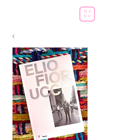
ME
NU