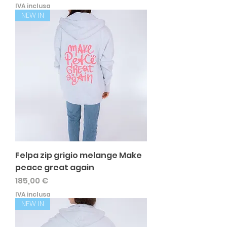
IVA inclusa
NEW IN
Felpa zip grigio melange Make
peace great again
Prezzo
185,00 €
IVA inclusa
NEW IN