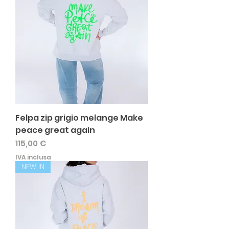
Felpa zip grigio melange Make
peace great again
Prezzo
115,00 €
IVA inclusa
NEW IN