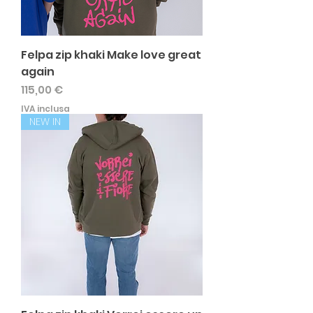
Felpa zip khaki Make love great
again
Prezzo
115,00 €
IVA inclusa
NEW IN