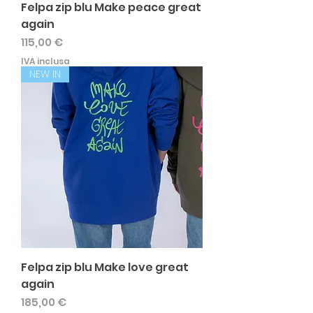
Felpa zip blu Make peace great
again
Prezzo
115,00 €
IVA inclusa
NEW IN
Felpa zip blu Make love great
again
Prezzo
185,00 €