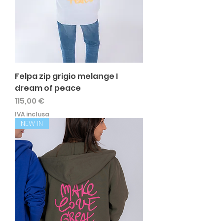
Felpa zip grigio melange I
dream of peace
Prezzo
115,00 €
IVA inclusa
NEW IN