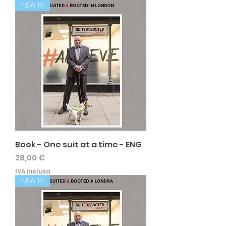
NEW IN
Book - One suit at a time - ENG
Prezzo
28,00 €
IVA inclusa
NEW IN