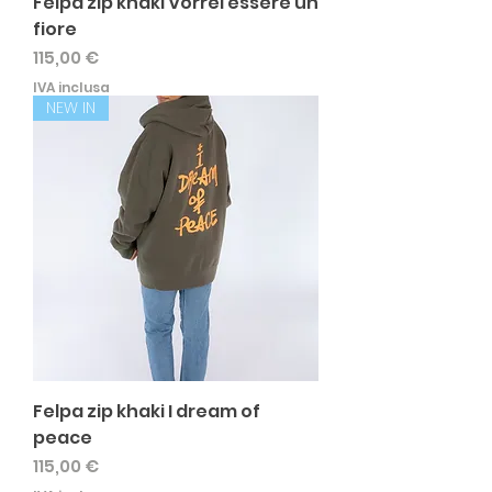
Felpa zip khaki Vorrei essere un
fiore
Prezzo
115,00 €
IVA inclusa
NEW IN
Felpa zip khaki I dream of
peace
Prezzo
115,00 €