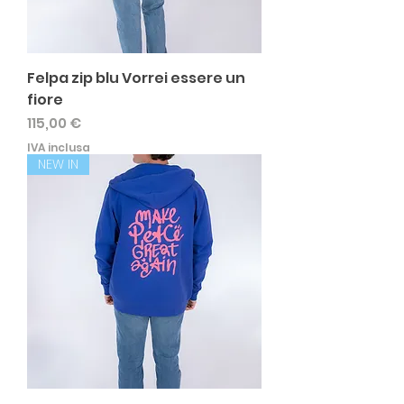
Felpa zip blu Vorrei essere un
fiore
Prezzo
115,00 €
IVA inclusa
NEW IN