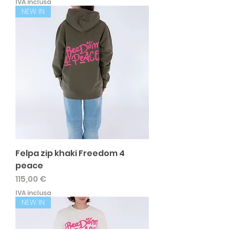
IVA inclusa
NEW IN
Felpa zip khaki Freedom 4
peace
Prezzo
115,00 €
IVA inclusa
NEW IN