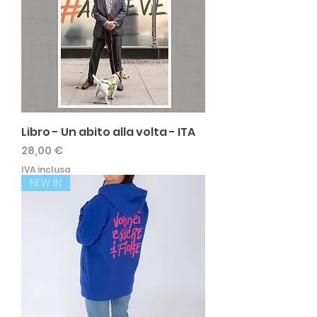
Libro - Un abito alla volta - ITA
Prezzo
28,00 €
IVA inclusa
NEW IN