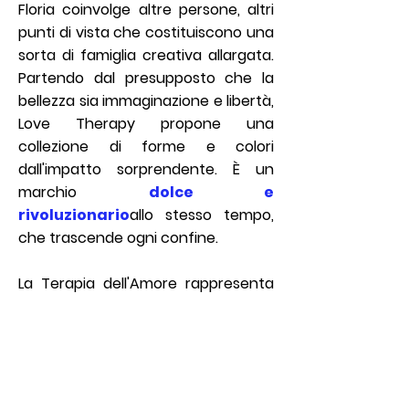
Floria coinvolge altre persone, altri
punti di vista che costituiscono una
sorta di famiglia creativa allargata.
Partendo dal presupposto che la
bellezza sia immaginazione e libertà,
Love Therapy propone una
collezione di forme e colori
dall'impatto sorprendente. È un
marchio
dolce e
rivoluzionario
allo stesso tempo,
che trascende ogni confine.
La Terapia dell'Amore rappresenta
un modo di essere felici, fantasiosi
e, soprattutto, gentili e amorevoli.
Come amava dire Elio:
"
L'amore
salverà il mondo
"
.
Frequently asked