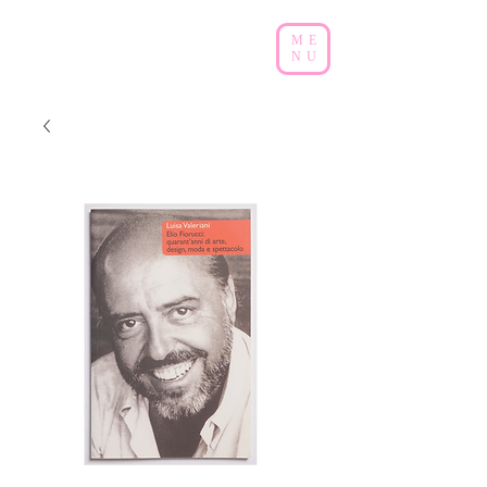
ME
NU