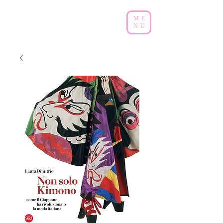
ME
NU