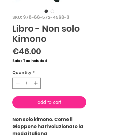
SKU: 978-88-572-4568-3
Libro - Non solo
Kimono
Price
€46.00
Sales Tax Included
Quantity
*
add to cart
Non solo kimono. Come il
Giappone ha rivoluzionato la
moda italiana