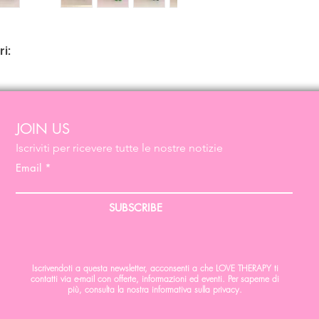
ri:
JOIN US
Iscriviti per ricevere tutte le nostre notizie
Email
SUBSCRIBE
Iscrivendoti a questa newsletter, acconsenti a che LOVE THERAPY ti
contatti via e-mail con offerte, informazioni ed eventi. Per saperne di
più, consulta la nostra informativa sulla privacy.
i - cambio taglia - diritto di