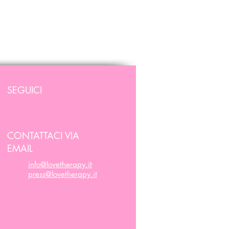
SEGUICI
CONTATTACI VIA
EMAIL
info@lovetherapy.it
press@lovetherapy.it