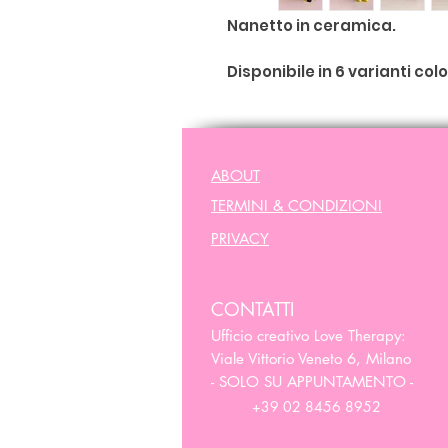
Nanetto in ceramica.
Disponibile in 6 varianti colo
verde/rosa
rosso/turchese
giallo/blu
ABOUT
azzurro/fucsia
TERMINI & CONDIZIONI
rosso/verde
fucsia/giallo
PRIVACY
CONTATTI
Misura 16 cm
Ufficio creativo Love Therapy:
Viale Vittorio Veneto 6, Milano
- SOLO SU APPUNTAMENTO -
+39 02 8456 8952
Clicca qui per
info spedizion
recesso