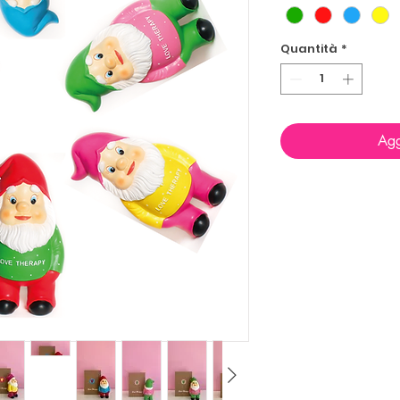
Quantità
*
Agg