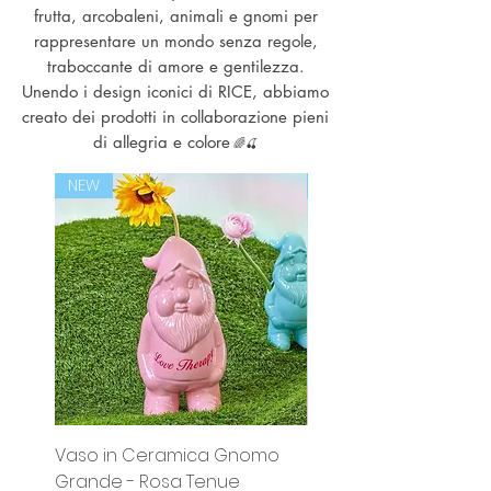
frutta, arcobaleni, animali e gnomi per
rappresentare un mondo senza regole,
traboccante di amore e gentilezza.
Unendo i design iconici di RICE, abbiamo
creato dei prodotti in collaborazione pieni
di allegria e colore
🌈🍒
NEW
NEW
Vaso in Ceramica Gnomo
Piccolo Vaso Gnomo 
Grande - Rosa Tenue
Ceramica - Mint