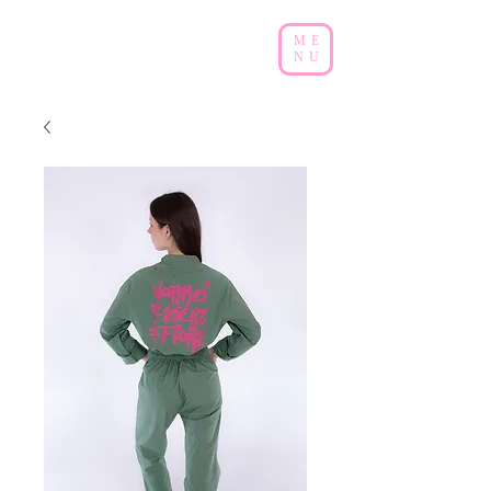
ME
NU