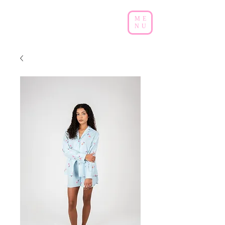
ME
NU