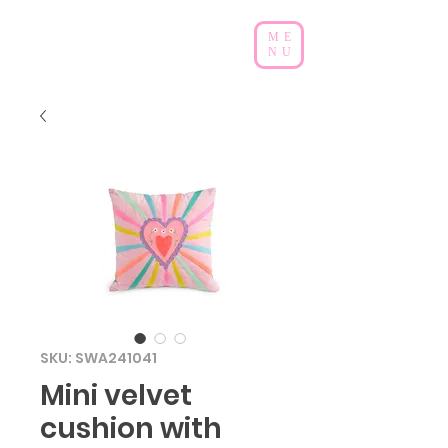
ME
NU
SKU: SWA241041
Mini velvet
cushion with