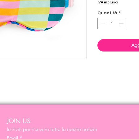
IVA inclusa
Quantità
*
Agg
JOIN US
Iscriviti per ricevere tutte le nostre notizie
Email