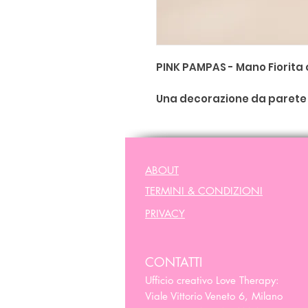
PINK PAMPAS - Mano Fiorita
Una decorazione da parete m
che fonde l'estetica floreal
Ex Voto
. Questa creazione 
design interamente decorato
centro uno
specchio a for
ABOUT
TERMINI & CONDIZIONI
La mano è universalmente r
carità, accoglienza ed empa
PRIVACY
con il cuore". Un vero e prop
illuminare i tuoi spazi.
CONTATTI
Design:
Mano con pattern
Ufficio creativo Love Therapy:
centrale
Viale Vittorio Veneto 6, Milano
Simbologia:
Un omaggio a