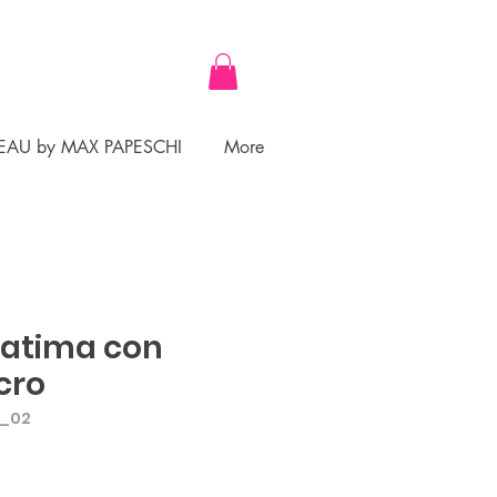
EAU by MAX PAPESCHI
More
Fatima con
cro
A_02
ezzo