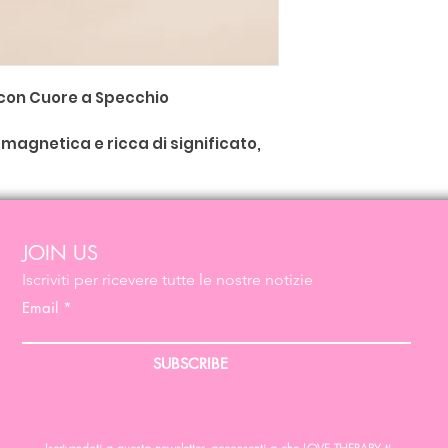
 con Cuore a Specchio
agnetica e ricca di significato,
e con la simbologia classica degli
a forma di mano presenta un
 con motivi botanici e ospita al
ma di cuore fiammeggiante
.
JOIN US
Iscriviti per ricevere tutte le nostre notizie
iconosciuta come simbolo di
tia: un gesto che significa "fatto
Email
rio
Lucky Charm
per proteggere e
SUBSCRIBE
 floreale "Pink Pampas" e specchio
lla gentilezza, all'amore ardente