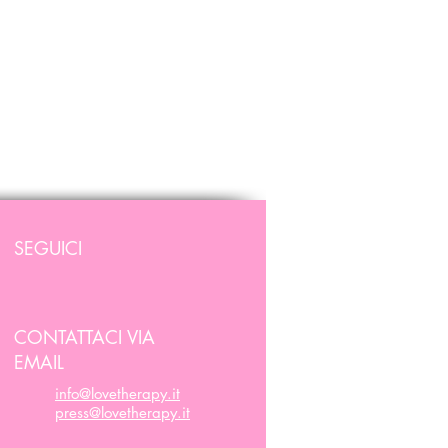
SEGUICI
CONTATTACI VIA
EMAIL
info@lovetherapy.it
press@lovetherapy.it