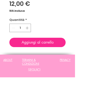
Prezzo
12,00 €
IVA inclusa
Quantità
*
Aggiungi al carrello
ABOUT
TERMINI &
PRIVACY
CONDIZIONI
SEGUICI
CONTATT
CONTATTI
ACI VIA
EMAIL
info@lovetherapy.it
Ufficio creativo Love Therapy:
press@lovetherapy.it
Viale Vittorio Veneto 6, Milano