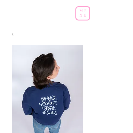
ME
NU