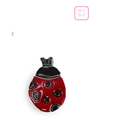
ME
NU