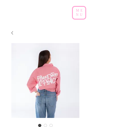
ME
NU