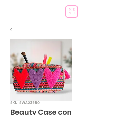
ME
NU
SKU: SWA23980
Beauty Case con