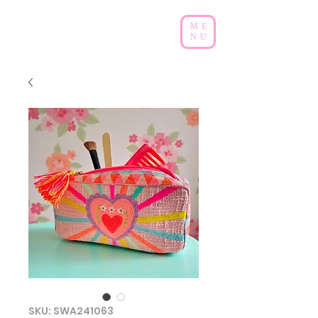
ME
NU
SKU: SWA241063